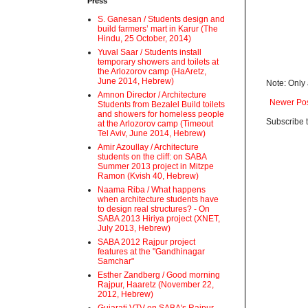
Press
S. Ganesan / Students design and
build farmers’ mart in Karur (The
Hindu, 25 October, 2014)
Yuval Saar / Students install
temporary showers and toilets at
the Arlozorov camp (HaAretz,
June 2014, Hebrew)
Note: Only
Amnon Director / Architecture
Newer Po
Students from Bezalel Build toilets
and showers for homeless people
Subscribe 
at the Arlozorov camp (Timeout
Tel Aviv, June 2014, Hebrew)
Amir Azoullay / Architecture
students on the cliff: on SABA
Summer 2013 project in Mitzpe
Ramon (Kvish 40, Hebrew)
Naama Riba / What happens
when architecture students have
to design real structures? - On
SABA 2013 Hiriya project (XNET,
July 2013, Hebrew)
SABA 2012 Rajpur project
features at the "Gandhinagar
Samchar"
Esther Zandberg / Good morning
Rajpur, Haaretz (November 22,
2012, Hebrew)