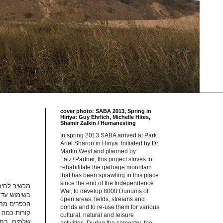
cover photo: SABA 2013, Spring in
Hiriya: Guy Ehrlich, Michelle Hites,
Shamir Zalkin / Humanesting
In spring 2013 SABA arrived at Park
Ariel Sharon in Hiriya. Initiated by Dr.
Martin Weyl and planned by
Latz+Partner, this project strives to
rehabilitate the garbage mountain
that has been sprawling in this place
since the end of the Independence
מכשיר לחימ
War, to develop 8000 Dunums of
בשימוש עד 
open areas, fields, streams and
הכפרים מח
ponds and to re-use them for various
קורות כמה 
cultural, natural and leisure
שלמים, בח