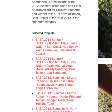
Spontaneous Architecture is the
2012 recipient of the Arieh and Eldar
Sharon Award for Creative Students
and winner of the 1st prize of the AIQ
Best Project of the Year 2012 in the
students' category.
Selected Projects
SABA 2014 Spring >
OCCUPYTLV Tent City > Black
Water > Ben Caspi, Noa Segev,
Yoed Granovski, Emmanuelle
Cassot
SABA 2014 Spring >
OCCUPYTLV Tent City > Grey
Water > Adam Aharon, Anat
Malka, Arkady Bobritzky, Dror
Tshuva, Liat Sandbank
SABA 2013: Summer > Mitzpe
Ramon > SABTA - Kfir Fabrik,
Hanan Luzon, Keren Shahar,
Abigail Scholman
SABA 2013: Summer > Mitzpe
Ramon > Loess - Daniel Freaund,
Tamar Levinger, Hadar Porat,
Yemima Tamir
SABA 2013: Spring in Hiriya >