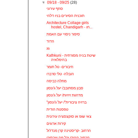
▼
09/18 - 09/25
(28)
סחף עירוני
תוכנית הסיורים בניו דלהי
Architecture Collage girls
hostel, Chandigarh - חו...
סיפור ניסויי עם האמת
הדוד
גג
Kathkuni - שיטת בניה מסורתית
בהימלאיה
חיבורים- טל תומר
הובלה- טלי סרברו
מתלה כביסה
סבון מסתובב/ יעל ג'ונסון
מדרגות זיזיות/ יעל ג'ונסון
"ברזיה ציבורית"/ יעל ג'ונסון
טפסנות הודית
צאי שופ או סוקצסציה עירונית
קירות ארוגים
הרחוב -קריסטינה קרן מנדז'ול
הרחוב ההודי וכל מה שבתוכו