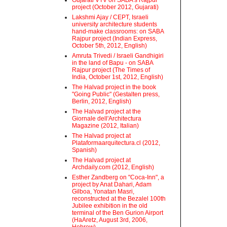
Gujarati VTV on SABA's Rajpur
project (October 2012, Gujarati)
Lakshmi Ajay / CEPT, Israeli
university architecture students
hand-make classrooms: on SABA
Rajpur project (Indian Express,
October 5th, 2012, English)
Amruta Trivedi / Israeli Gandhigiri
in the land of Bapu - on SABA
Rajpur project (The Times of
India, October 1st, 2012, English)
The Halvad project in the book
"Going Public" (Gestalten press,
Berlin, 2012, English)
The Halvad project at the
Giornale dell'Architectura
Magazine (2012, Italian)
The Halvad project at
Plataformaarquitectura.cl (2012,
Spanish)
The Halvad project at
Archdaily.com (2012, English)
Esther Zandberg on "Coca-Inn", a
project by Anat Dahari, Adam
Gilboa, Yonatan Masri,
reconstructed at the Bezalel 100th
Jubilee exhibition in the old
terminal of the Ben Gurion Airport
(HaAretz, August 3rd, 2006,