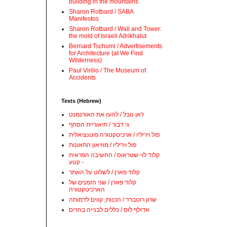
building in the mountains
Sharon Rotbard / SABA
Manifestos
Sharon Rotbard / Wall and Tower:
the mold of Israeli Adrikhalut
Bernard Tschumi / Advertisements
for Architecture (at We Find
Wilderness)
Paul Virilio / The Museum of
Accidents
Texts (Hebrew)
ז'אן נובל / להעז את האורנמנט
גי דבור / תיאוריית הסחף
פול ויריליו / ארכיטקטורה פוטנציאלית
פול ויריליו / מוזיאון התאונות
קלוד לוי-שטראוס / החשיבה הפראית
- קטע
קלוד פארן / לשלוט על האתר
קלוד פארן / שני הזמנים של
הארכיטקטורה
שרון רוטברד / הכנות, קווים לדמותה
אדולף לוס / כללים לבנייה בהרים