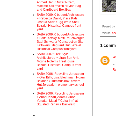
Ahmed Haruf, Nizar Nizam,
Maxime Yakirevitch / Nylon Bag
and Cardboard Box Box
SABA 2009: 0 budget Architecture
> Rebecca David, Yisca Katz,
Joshua Scarf / Egg-crate Shell
Bezalel Historical Campus front
Posted by
yard
Words:
sp
SABA 2009: 0 budget Architecture
> Edith Kofsky, Motti Rauchverger,
Sagi Schwartz / Construction Site
1 comm
Leftovers Lifeguard Hut Bezalel
Historical Campus front yard
SABA 2007: Free Style
W
Architectures > Liran Ben Ami,
Moshe Rotem / TreeHouse
Bezalel Historical Campus front
yard
Re
SABA 2006: Recycling Jerusalem
> Ofer Bilik, Lisa Blechman, Noam
Brikman / Hummus box’ covers
Hut Jerusalem elementary school
yard
SABA 2006: Recycling Jerusalem
> Anat Dahari, Adam Gilboa,
Yonatan Masri / "Coka-Inn" at
Squated Rehavia Backyard