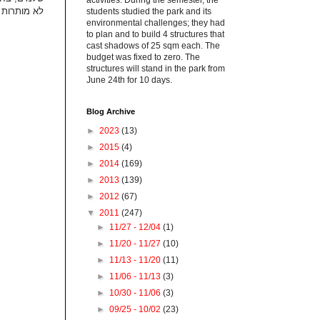
activities. During the semester, the
לא מותרות.
students studied the park and its
environmental challenges; they had
to plan and to build 4 structures that
cast shadows of 25 sqm each. The
budget was fixed to zero. The
structures will stand in the park from
June 24th for 10 days.
Blog Archive
►
2023
(13)
►
2015
(4)
►
2014
(169)
►
2013
(139)
►
2012
(67)
▼
2011
(247)
►
11/27 - 12/04
(1)
►
11/20 - 11/27
(10)
►
11/13 - 11/20
(11)
►
11/06 - 11/13
(3)
►
10/30 - 11/06
(3)
►
09/25 - 10/02
(23)