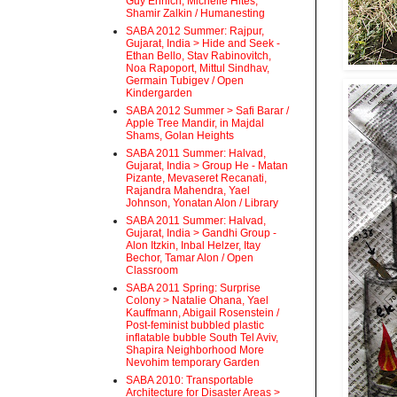
Guy Ehrlich, Michelle Hites,
Shamir Zalkin / Humanesting
SABA 2012 Summer: Rajpur,
Gujarat, India > Hide and Seek -
Ethan Bello, Stav Rabinovitch,
Noa Rapoport, Mittul Sindhav,
Germain Tubigev / Open
Kindergarden
SABA 2012 Summer > Safi Barar /
Apple Tree Mandir, in Majdal
Shams, Golan Heights
SABA 2011 Summer: Halvad,
Gujarat, India > Group He - Matan
Pizante, Mevaseret Recanati,
Rajandra Mahendra, Yael
Johnson, Yonatan Alon / Library
SABA 2011 Summer: Halvad,
Gujarat, India > Gandhi Group -
Alon Itzkin, Inbal Helzer, Itay
Bechor, Tamar Alon / Open
Classroom
SABA 2011 Spring: Surprise
Colony > Natalie Ohana, Yael
Kauffmann, Abigail Rosenstein /
Post-feminist bubbled plastic
inflatable bubble South Tel Aviv,
Shapira Neighborhood More
Nevohim temporary Garden
SABA 2010: Transportable
Architecture for Disaster Areas >