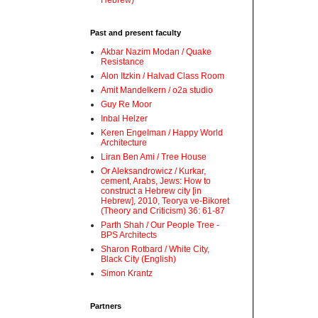
Hebrew)
Past and present faculty
Akbar Nazim Modan / Quake
Resistance
Alon Itzkin / Halvad Class Room
Amit Mandelkern / o2a studio
Guy Re Moor
Inbal Helzer
Keren Engelman / Happy World
Architecture
Liran Ben Ami / Tree House
Or Aleksandrowicz / Kurkar,
cement, Arabs, Jews: How to
construct a Hebrew city [in
Hebrew], 2010, Teorya ve-Bikoret
(Theory and Criticism) 36: 61-87
Parth Shah / Our People Tree -
BPS Architects
Sharon Rotbard / White City,
Black City (English)
Simon Krantz
Partners