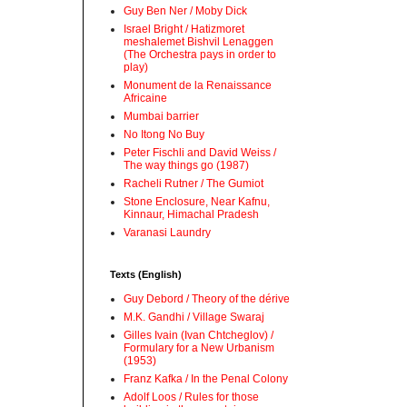
Guy Ben Ner / Moby Dick
Israel Bright / Hatizmoret
meshalemet Bishvil Lenaggen
(The Orchestra pays in order to
play)
Monument de la Renaissance
Africaine
Mumbai barrier
No Itong No Buy
Peter Fischli and David Weiss /
The way things go (1987)
Racheli Rutner / The Gumiot
Stone Enclosure, Near Kafnu,
Kinnaur, Himachal Pradesh
Varanasi Laundry
Texts (English)
Guy Debord / Theory of the dérive
M.K. Gandhi / Village Swaraj
Gilles Ivain (Ivan Chtcheglov) /
Formulary for a New Urbanism
(1953)
Franz Kafka / In the Penal Colony
Adolf Loos / Rules for those