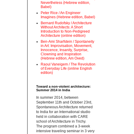
Nevertheless (Hebrew edition,
Babel)
Peter Rice / An Engineer
Imagines (Hebrew edition, Babel)
Bernard Rudofsky / Architecture
Without Architects: A Short
Introduction to Non-Pedigreed
Architecture (online edition)
Ben-Ami Sharfstein / Spontaneity
in Art: Improvisation, Movement,
Innocence, Insanity, Surprise,
Clowning and Inspiration
(Hebrew edition, Am Oved)
Raoul Vaneigem / The Revolution
of Everyday Life (online English
edition)
Toward a non-violent architecture:
Summer 2014 in India
‪In summer 2014, between
September 11th and October 23rd,
Spontaneous Architecture returned
to India for an International studio
held in collaboration with CARE
school of Architecture in Trichy.
‪The program combined a 3-week
intensive traveling seminar in 3 very