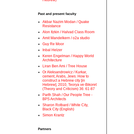
Hebrew)
Past and present faculty
Akbar Nazim Modan / Quake
Resistance
Alon Itzkin / Halvad Class Room
Amit Mandelkern / o2a studio
Guy Re Moor
Inbal Helzer
Keren Engelman / Happy World
Architecture
Liran Ben Ami / Tree House
Or Aleksandrowicz / Kurkar,
cement, Arabs, Jews: How to
construct a Hebrew city [in
Hebrew], 2010, Teorya ve-Bikoret
(Theory and Criticism) 36: 61-87
Parth Shah / Our People Tree -
BPS Architects
Sharon Rotbard / White City,
Black City (English)
Simon Krantz
Partners