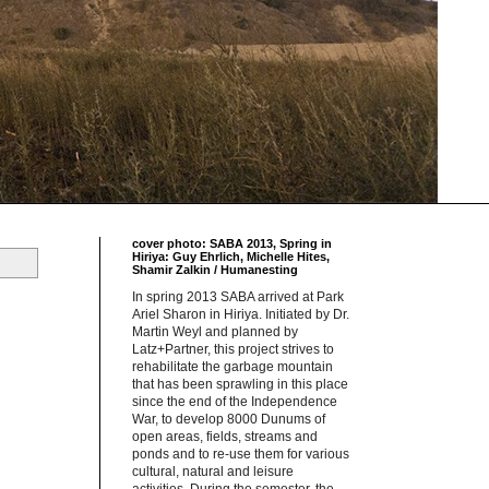
cover photo: SABA 2013, Spring in
Hiriya: Guy Ehrlich, Michelle Hites,
Shamir Zalkin / Humanesting
In spring 2013 SABA arrived at Park
Ariel Sharon in Hiriya. Initiated by Dr.
Martin Weyl and planned by
Latz+Partner, this project strives to
rehabilitate the garbage mountain
that has been sprawling in this place
since the end of the Independence
War, to develop 8000 Dunums of
open areas, fields, streams and
ponds and to re-use them for various
cultural, natural and leisure