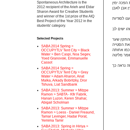
Spontaneous Architecture is the
2012 recipient of the Arieh and Eldar
Sharon Award for Creative Students
and winner of the 1st prize of the AIQ
Best Project of the Year 2012 in the
students' category.
Selected Projects
SABA 2014 Spring >
OCCUPYTLV Tent City > Black
Water > Ben Caspi, Noa Segev,
Yoed Granovski, Emmanuelle
Cassot
SABA 2014 Spring >
OCCUPYTLV Tent City > Grey
Water > Adam Aharon, Anat
Malka, Arkady Bobritzky, Dror
Tshuva, Liat Sandbank
SABA 2013: Summer > Mitzpe
Ramon > SABTA - Kfir Fabrik,
Hanan Luzon, Keren Shahar,
Abigail Scholman
SABA 2013: Summer > Mitzpe
Ramon > Loess - Daniel Freaund,
Tamar Levinger, Hadar Porat,
Yemima Tamir
SABA 2013: Spring in Hiriya >