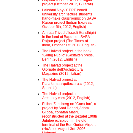
Gujarati VTV on SABA's Rajpur
project (October 2012, Gujarati)
Lakshmi Ajay / CEPT, Israeli
university architecture students
hand-make classrooms: on SABA
Rajpur project (Indian Express,
October 5th, 2012, English)
Amruta Trivedi / Israeli Gandhigiri
in the land of Bapu - on SABA
Rajpur project (The Times of
India, October 1st, 2012, English)
The Halvad project in the book
"Going Public" (Gestalten press,
Berlin, 2012, English)
The Halvad project at the
Giornale dell'Architectura
Magazine (2012, Italian)
The Halvad project at
Plataformaarquitectura.cl (2012,
Spanish)
The Halvad project at
Archdaily.com (2012, English)
Esther Zandberg on "Coca-Inn", a
project by Anat Dahari, Adam
Gilboa, Yonatan Masri,
reconstructed at the Bezalel 100th
Jubilee exhibition in the old
terminal of the Ben Gurion Airport
(HaAretz, August 3rd, 2006,