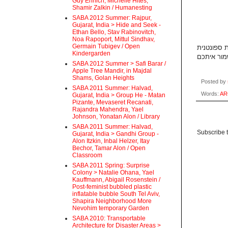
Guy Ehrlich, Michelle Hites,
Shamir Zalkin / Humanesting
SABA 2012 Summer: Rajpur,
Gujarat, India > Hide and Seek -
Ethan Bello, Stav Rabinovitch,
Noa Rapoport, Mittul Sindhav,
Germain Tubigev / Open
Kindergarden
SABA 2012 Summer > Safi Barar /
Apple Tree Mandir, in Majdal
Shams, Golan Heights
Posted by
SABA 2011 Summer: Halvad,
Words:
AR
Gujarat, India > Group He - Matan
Pizante, Mevaseret Recanati,
Rajandra Mahendra, Yael
Johnson, Yonatan Alon / Library
SABA 2011 Summer: Halvad,
Subscribe 
Gujarat, India > Gandhi Group -
Alon Itzkin, Inbal Helzer, Itay
Bechor, Tamar Alon / Open
Classroom
SABA 2011 Spring: Surprise
Colony > Natalie Ohana, Yael
Kauffmann, Abigail Rosenstein /
Post-feminist bubbled plastic
inflatable bubble South Tel Aviv,
Shapira Neighborhood More
Nevohim temporary Garden
SABA 2010: Transportable
Architecture for Disaster Areas >