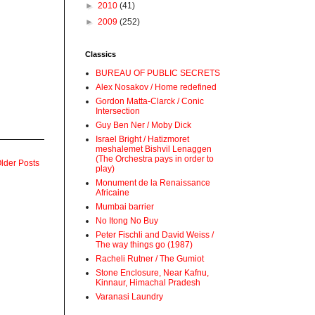
►
2010
(41)
►
2009
(252)
Classics
BUREAU OF PUBLIC SECRETS
Alex Nosakov / Home redefined
Gordon Matta-Clarck / Conic
Intersection
Guy Ben Ner / Moby Dick
Israel Bright / Hatizmoret
meshalemet Bishvil Lenaggen
(The Orchestra pays in order to
lder Posts
play)
Monument de la Renaissance
Africaine
Mumbai barrier
No Itong No Buy
Peter Fischli and David Weiss /
The way things go (1987)
Racheli Rutner / The Gumiot
Stone Enclosure, Near Kafnu,
Kinnaur, Himachal Pradesh
Varanasi Laundry