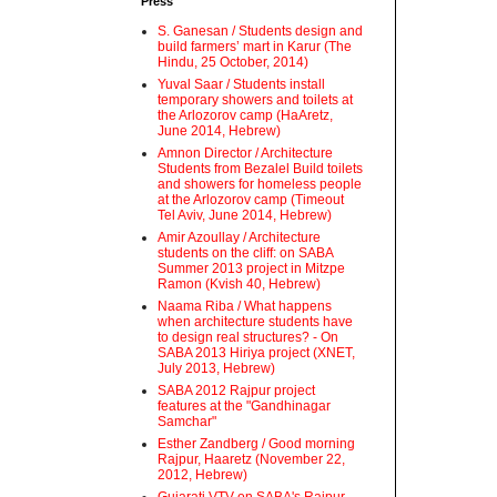
Press
S. Ganesan / Students design and
build farmers’ mart in Karur (The
Hindu, 25 October, 2014)
Yuval Saar / Students install
temporary showers and toilets at
the Arlozorov camp (HaAretz,
June 2014, Hebrew)
Amnon Director / Architecture
Students from Bezalel Build toilets
and showers for homeless people
at the Arlozorov camp (Timeout
Tel Aviv, June 2014, Hebrew)
Amir Azoullay / Architecture
students on the cliff: on SABA
Summer 2013 project in Mitzpe
Ramon (Kvish 40, Hebrew)
Naama Riba / What happens
when architecture students have
to design real structures? - On
SABA 2013 Hiriya project (XNET,
July 2013, Hebrew)
SABA 2012 Rajpur project
features at the "Gandhinagar
Samchar"
Esther Zandberg / Good morning
Rajpur, Haaretz (November 22,
2012, Hebrew)