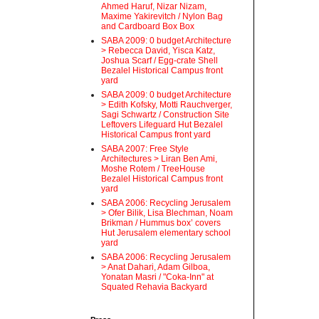
Ahmed Haruf, Nizar Nizam,
Maxime Yakirevitch / Nylon Bag
and Cardboard Box Box
SABA 2009: 0 budget Architecture
> Rebecca David, Yisca Katz,
Joshua Scarf / Egg-crate Shell
Bezalel Historical Campus front
yard
SABA 2009: 0 budget Architecture
> Edith Kofsky, Motti Rauchverger,
Sagi Schwartz / Construction Site
Leftovers Lifeguard Hut Bezalel
Historical Campus front yard
SABA 2007: Free Style
Architectures > Liran Ben Ami,
Moshe Rotem / TreeHouse
Bezalel Historical Campus front
yard
SABA 2006: Recycling Jerusalem
> Ofer Bilik, Lisa Blechman, Noam
Brikman / Hummus box’ covers
Hut Jerusalem elementary school
yard
SABA 2006: Recycling Jerusalem
> Anat Dahari, Adam Gilboa,
Yonatan Masri / "Coka-Inn" at
Squated Rehavia Backyard