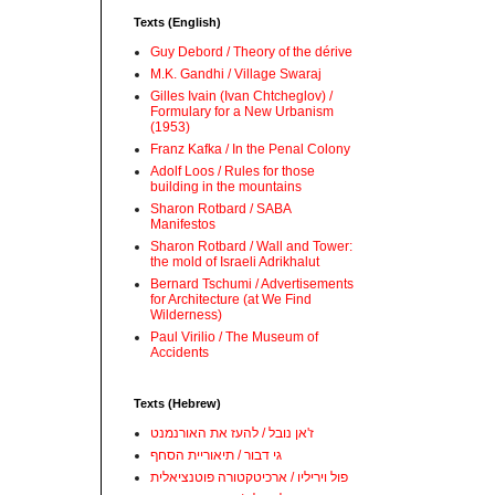
Texts (English)
Guy Debord / Theory of the dérive
M.K. Gandhi / Village Swaraj
Gilles Ivain (Ivan Chtcheglov) /
Formulary for a New Urbanism
(1953)
Franz Kafka / In the Penal Colony
Adolf Loos / Rules for those
building in the mountains
Sharon Rotbard / SABA
Manifestos
Sharon Rotbard / Wall and Tower:
the mold of Israeli Adrikhalut
Bernard Tschumi / Advertisements
for Architecture (at We Find
Wilderness)
Paul Virilio / The Museum of
Accidents
Texts (Hebrew)
ז'אן נובל / להעז את האורנמנט
גי דבור / תיאוריית הסחף
פול ויריליו / ארכיטקטורה פוטנציאלית