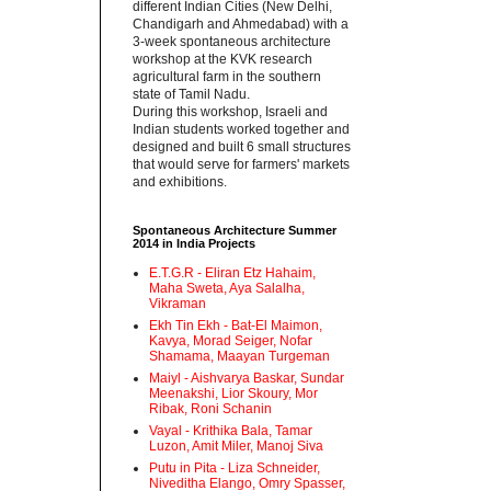
different Indian Cities (New Delhi,
Chandigarh and Ahmedabad) with a
3-week spontaneous architecture
workshop at the KVK research
agricultural farm in the southern
state of Tamil Nadu.‬
‪During this workshop, Israeli and
Indian students worked together and
designed and built 6 small structures
that would serve for farmers' markets
and exhibitions.‬
Spontaneous Architecture Summer
2014 in India Projects
E.T.G.R - Eliran Etz Hahaim,
Maha Sweta, Aya Salalha,
Vikraman
Ekh Tin Ekh - Bat-El Maimon,
Kavya, Morad Seiger, Nofar
Shamama, Maayan Turgeman
Maiyl - ‪Aishvarya Baskar, Sundar
Meenakshi, Lior Skoury, Mor
Ribak, Roni Schanin‬
Vayal - Krithika Bala, Tamar
Luzon, Amit Miler, Manoj Siva
Putu in Pita - ‪Liza Schneider,
Niveditha Elango, Omry Spasser,