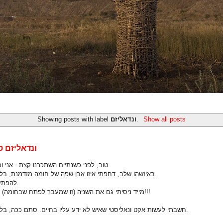
Showing posts with label
ונדאליזם
.
Show all posts
ונדאליזם ס
טוב, לפני כשנתיים השתכרנו קצת.. אני וכמה חברים.
באיזשהו שלב, דחפתי איזו אבן שפה של חומה מזדמנת, בלי שום סיבה.
להפתעתי היא זזה.
מייד ניסיתי גם את השניה (זו שמעבר לפתח שבחומה) וגם היא זזה!!!
חשבתי לעשות אקט ונאליסטי שאיש לא ידע עליו בחיים. סתם ככה, בלי שום סיבה.