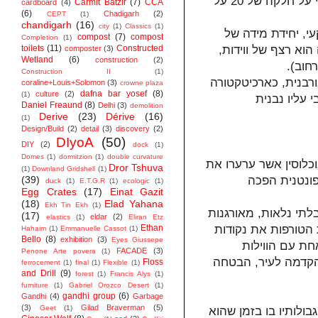
למחנה יחידת מידה בסיסית ומסוימת: ה"ווידה"- מחסה הבנוי על חלקה של 20 על
Carmit Batzir
(7)
CCA
cardboard
(4)
(6)
Chadigarh
(2)
CEPT
(1)
chandigarh
(16)
city
(1)
Classics
(1)
י, יחידת מידה של
compost
(7)
compost
Completion
(1)
toilets
(11)
Constructed
הוא רצף של ווידות
composter
(3)
Wetland
(6)
construction
(2)
Construction II
(1)
רבנית, כארכיטקטורה
coraline+Louis+Solomon
(3)
crowne plaza
dafna bar yosef
(8)
culture
(2)
(1)
 עליו נבנית
Daniel Freaund
(8)
Delhi
(3)
demolition
Derive
(23)
Dérive
(16)
(1)
Design/Build
(2)
detail
(3)
discovery
(2)
DIyoA
(50)
DIY
(2)
dock
(1)
Domes
(1)
dormitzion
(1)
double curvature
כלוסין אשר ערערו את
Dror Tshuva
(1)
Downland Gridshell
(1)
(39)
ונטנית הפכה
duck
(1)
E.T.G.R
(1)
ecologic
(1)
Egg Crates
(17)
Einat Gazit
(18)
Elad Yahana
Ekh Tin Ekh
(1)
לתי נלאות, מאורגנות
(17)
eldar
(2)
elastics
(1)
Eliran Etz
Ethan
 הטורפות את נקודות
Hahaim
(1)
Emmanuelle Cassot
(1)
Bello
(8)
exhibition
(3)
Eyes Giussepe
חת עם הווילות
FACADE
(3)
Penone Arte povera
(1)
 הקדמה לעיר, הבטחה
Floss
ferrocement
(1)
final
(1)
Flexible
(1)
and Drill
(9)
forest
(1)
Francis Alys
(1)
furniture
(1)
Gabriel Orozco Desert
(1)
gandhi group
(6)
Gandhi
(4)
Garbage
(3)
Gilad Braverman
(5)
Geet
(1)
ולותיו בו בזמן שהוא