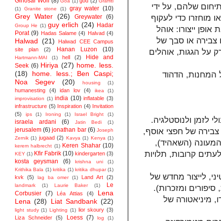
Ginosar Wolf
(8)
god
(2)
Goa
(1)
Graffiti
תיחום שלהם, על ידי
gray water
(10)
(1)
Granite stone
(1)
Grey Water
(26)
Greywater
(6)
ו מוחזרו כדי לעקוף
guy erlich
(24)
Hadar
Group He
(1)
אופן ייצורו: אוהל
Porat
(9)
Hadas Salame
(4)
Halvad
(4)
 צבירה או סבך של
Halwad
(21)
Halwad CEE Campus
Hanan Luzon
(10)
site plan
(2)
רק על הגגות, אוהלים
Hide and
hell
(2)
Hartmann-MAI
(1)
Hiriya
(27)
home. less.
Seek
(6)
(18)
home. less.; Ben Caspi;
 המחנות, הדהוד
Noa Segev
(20)
housing
(1)
humanesting
(4)
idan lov
(4)
ikea
(1)
india
(10)
inflatable
(3)
improvisation
(1)
infrastructure
(5)
Inspiration
(4)
Invitation
(5)
ips
(1)
Ironing
(1)
Israel Bright
(1)
י לזמן ולנוסטלגיה
israela ardani
(6)
Jatin Bedi
(1)
jerusalem
(6)
jonathan bar
(6)
א צבירה של חפצי אוסף
Joseph
jugaad
(2)
Zernik
(1)
Kavya
(1)
Kenya
(1)
ש המעונה (השאהיד
Keren Shahar
(10)
kerem halbrecht
(1)
עתים קרובות, תלויות
Kfir Fabrik
(10)
kindergarten
(3)
KEY
(1)
kosta geysman
(6)
krishna uni
(1)
Krithika Bala
(1)
kritika
(1)
kritika dhupar
(1)
ני, לייצור מחדש של
kvk
(5)
Land Art
(2)
lag ba omer
(1)
Le
landmark
(1)
Laurie Baker
(1)
, סיפורים ומזכרות
Lena
Corbusier
(7)
Léa Attias
(4)
, מיניאטורה של
Lena
(28)
Liat Sandbank
(22)
lior skoury
(3)
light study
(1)
Lighting
(1)
Loess
(7)
Liza Schneider
(5)
log
(1)