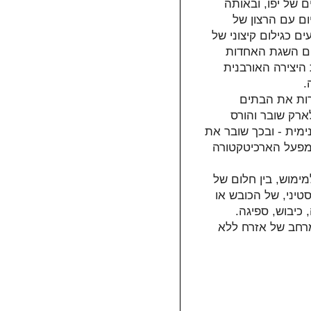
 של יפו, ובאותה
ום עם הרצון של
ם כגילום קיצוני של
ום השגת האחדות
היצירה האורבנית
ה
רות את הבתים
החצויים של גורדון מטא-קלארק (splitting ho
מית - ובכך שובר את
 מפעל הארכיטקטורה
ימוש, בין חלום של
טיני, של הכובש או
, כיבוש, ספיגה
מרחב של אזרח ללא