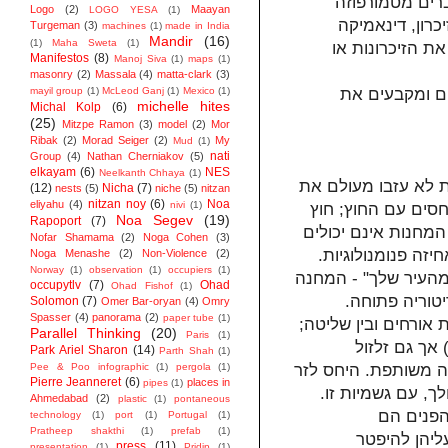
ברים מטמורפוזה
Logo
(2)
Maayan
LOGO YESA
(1)
רון, דינאמיקה
Turgeman
(3)
machines
(1)
made in India
Mandir
(16)
(1)
Maha Sweta
(1)
ת הזיכרונות או
Manifestos
(8)
Manoj Siva
(1)
maps
(1)
masonry
(2)
Massala
(4)
matta-clark
(3)
mayil group
(1)
McLeod Ganj
(1)
Mexico
(1)
ם ומקבעים את
michelle hites
Michal Kolp
(6)
(25)
Mitzpe Ramon
(3)
model
(2)
Mor
Ribak
(2)
Morad Seiger
(2)
My
Mud
(1)
nati
Group
(4)
Nathan Cherniakov
(5)
elkayam
(6)
NES
Neelkanth Chhaya
(1)
ת לא עזבו מעולם את
(12)
Nicha
(7)
nests
(5)
niche
(5)
nitzan
nitzan noy
(6)
Noa
eliyahu
(4)
nivi
(1)
סים עם החוץ; חוץ
Noa Segev
(19)
Rapoport
(7)
מחנות אינם יכולים
Nofar Shamama
(2)
Noga Cohen
(3)
יזה פנומנולוגיות
Noga Menashe
(2)
Non-Violence
(2)
Norway
(1)
observation
(1)
occupiers
(1)
מהעיר שלך" - המחנה
occupytlv
(7)
Ohad
Ohad Fishof
(1)
ריטוריה פתוחה
Solomon
(7)
Omer Bar-oryan
(4)
Omry
Spasser
(4)
panorama
(2)
paper tube
(1)
ת אורחים ובין שליטה
Parallel Thinking
(20)
Paris
(1)
אך גם זלזול
Park Ariel Sharon
(14)
Parth Shah
(1)
Pee & Poo infographic
(1)
pergola
(1)
שפה משותפת. היחס לזר
Pierre Jeanneret
(6)
places in
pipes
(1)
לך, עם גשמיות זו
Ahmedabad
(2)
plastic
(1)
pontaneous
הפנים הם
technology
(1)
port
(1)
Portugal
(1)
Pratheep shakthi
(1)
prefab
(1)
ליהן להיפטר
press
(11)
presentation
(1)
Pridip
(1)