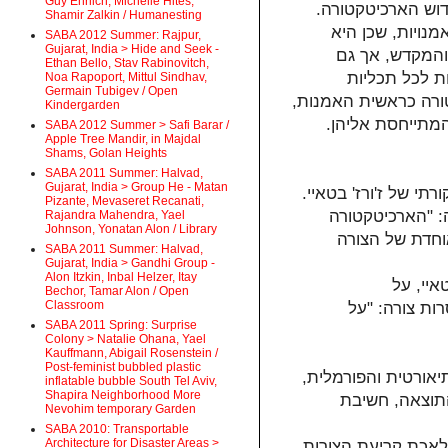
Guy Ehrlich, Michelle Hites,
דוש הארכיטקטורה
Shamir Zalkin / Humanesting
נויות, שכן היא
SABA 2012 Summer: Rajpur,
Gujarat, India > Hide and Seek -
והמקדש, אך גם
Ethan Bello, Stav Rabinovitch,
ת לכל תכליות
Noa Rapoport, Mittul Sindhav,
Germain Tubigev / Open
קטורה כראשית האמנות
Kindergarden
המתייחסת אליהן
SABA 2012 Summer > Safi Barar /
Apple Tree Mandir, in Majdal
Shams, Golan Heights
SABA 2011 Summer: Halvad,
Gujarat, India > Group He - Matan
תי של ז'ורז' בטאיי
Pizante, Mevaseret Recanati,
: "הארכיטקטורה
Rajandra Mahendra, Yael
Johnson, Yonatan Alon / Library
חדת של הצורה
SABA 2011 Summer: Halvad,
Gujarat, India > Gandhi Group -
Alon Itzkin, Inbal Helzer, Itay
איי, על
Bechor, Tamar Alon / Open
Classroom
ות צורה: "על
SABA 2011 Spring: Surprise
Colony > Natalie Ohana, Yael
Kauffmann, Abigail Rosenstein /
Post-feminist bubbled plastic
יאורטית והפורמלית
inflatable bubble South Tel Aviv,
Shapira Neighborhood More
התוצאה, חשיבת
Nevohim temporary Garden
SABA 2010: Transportable
Architecture for Disaster Areas >
ב- Documents וב- Dictionnaire Critique