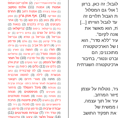
אלון+ייטב+עמוס
(2)
אליסיה+אנדריי+ערן
(1)
בול; זה כאן, ברזון
אלכס נוסקוב
(11)
אמנות
אמנות
(4)
של הקו, שבא לידי ביטוי בהבזק של המעבר (passage), ל
ההרס
(6)
אמנות רחוב
(2)
אמת ביצירה
(1)
אף.אוזן.גרון.
(16)
ת הגבול תלויים זה
אסון
(1)
אפריקה
(1)
אתר
(2)
בד
(2)
בוץ וקש
(2)
בטון
(5)
בלוק
ול עד לגבול הווייתו
(2)
בנאות
(2)
בנייה בלבנים
(2)
בקבוקים
לת, הוא מאשר את
בריקולאז'
(15)
(2)
בריקולאז'. ביסוס
(1)
בת
בתים על עצים
(4)
ים
(1)
בתים ניידים
(1)
שונה לקיום
גבריאל
(4)
גבריאל בן עזרא
(3)
גבריאל
יר "ללא סדר", הוא
וסיימון
(4)
גולם
(1)
גומי
(1)
גלילי קרטון
(1)
דרום תל אביב
(4)
גרילה
(1)
גרפיטי
(1)
דריב
 של הארכיטקטורה
הודו
(9)
הגשה
(5)
(1)
הארץ
(1)
הו
(1)
מתוכננים; הם
חומה ומגדל
(2)
ונדאליזם
(1)
ז׳אן פרובה
(1)
טל תומר
(10)
ברט ונטורי, בחיבור
טלי סרברו
(5)
טנסגרטי
(2)
יעל ג'ונסון
(6)
יונתן אלון
(2)
ייצור מוקדם
(1)
ארכיטקטורה השגרתית
כלים
(11)
כיפות
(4)
כלים עץ
(2)
ישראל
(1)
לה קורבוזייה
(2)
כתב
(1)
לוח הגשות
(1)
לוחמה אורבנית
(3)
לילה
(3)
מבשרת
רקנאטי
(4)
מגורי חירום
(3)
מחנה
(2)
מחשבות לאחר שיחת כיתה- עבודה ערבית
(1)
מיכל רוזנפלד
(9)
מיחזור
(2)
מכולות
(1)
ר, נוטלות על עצמן
מניפסטים
(7)
מנוחה
(4)
מעוינים
(1)
פיזור המרחב
מעונות סטודנטים
(4)
מפות
(1)
מפתח
(1)
מתן פיזנטה
(7)
מתכת
(3)
ניילון
העיר אל תוך עצמה
נחשים
(1)
(2)
סוכות
(2)
נייר
(1)
סחף
(1)
סיטואציוניזם
לה ממשית של
עבודה ערבית
סיימון
(3)
סיימון קרנץ
(2)
(1)
 את תפקיד התושב
(11)
עבודות סטודנטים
(7)
עודד וידר
(4)
ענבל הלצר
(14)
עידן+עודד
(3)
עיצוב
(2)