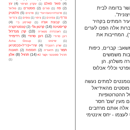
עץ
(4)
פואד סאלם
(4)
עקרון הציפוי
(1)
שר בדומה לבית
פוסטרים
(2)
פח
(2)
פוליגל
(1)
פורים
(1)
פלסטיק
(5)
פרטים
(1)
פרננדה+נועה+עדי
(1)
יצונית
צריף
צ'נדיגר
(1)
צופים
(1)
ציפוי
(1)
צמיגים
(1)
...ר המתים בקהיר
(4)
קבוצת אצ'ה
(2)
קארסון ביי
(1)
קרטון גלי
(14)
קריסטינה
קונסטרוקציה
(2)
ברות אלה הפכו לערים
קרן מנדז'ול
(10)
ראג'נדרה מנאריה
(1)
-נסאר), המחייבות את
רדימייד
(9)
רונן סרודי
(12)
רונן סרודי
Acha Group
(1)
שיטוט
(1)
שירי+קיריל+סבסטיאן
(4)
שרון רוטברד
(1)
שאב: קברים, כיפות
תמר
תאונות
(2)
תוספות
(2)
תיאוריה
(1)
צבות משמשים
אלון
(8)
תרגיל
(14)
תרגיל ספונטני וקצר #2
(1)
רה משלהן. הן
ופרטי וכללי אכלוס
ונומנטים למתים נעשה
מוסטים מהאידיאל
ל ההטרוטופיות
ם מעין 'שם' חסר
"; אלה אותם מרחבים
לעצמו - יחס אינטימי