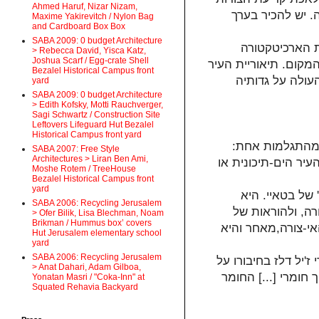
Ahmed Haruf, Nizar Nizam,
ה. יש להכיר בערך
Maxime Yakirevitch / Nylon Bag
and Cardboard Box Box
SABA 2009: 0 budget Architecture
ר עם מישל פוקו ורוברט ונטורי2, יוצאת הארכיטקטורה
> Rebecca David, Yisca Katz,
Joshua Scarf / Egg-crate Shell
מקום. תיאוריית העיר
Bezalel Historical Campus front
עולה על גדותיה
yard
SABA 2009: 0 budget Architecture
> Edith Kofsky, Motti Rauchverger,
Sagi Schwartz / Construction Site
Leftovers Lifeguard Hut Bezalel
Historical Campus front yard
ל מהתגלמות אחת
SABA 2007: Free Style
Architectures > Liran Ben Ami,
יר הים-תיכונית או
Moshe Rotem / TreeHouse
Bezalel Historical Campus front
yard
של בטאיי. היא
SABA 2006: Recycling Jerusalem
ה, ולהוראות של
> Ofer Bilik, Lisa Blechman, Noam
Brikman / Hummus box’ covers
אי-צורה,מאחר והיא
Hut Jerusalem elementary school
yard
SABA 2006: Recycling Jerusalem
'יל דלז בחיבורו על
> Anat Dahari, Adam Gilboa,
חומרי [...] החומר
Yonatan Masri / "Coka-Inn" at
Squated Rehavia Backyard