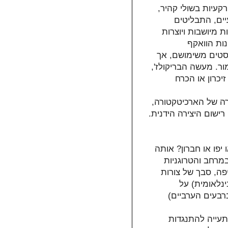
קעיות בשולי קהיר
יים, התבליטים
מיושבות ויוצרות
ות הוואקף
(סטים משימושם, אך
גמור. מעשה הבריקולז
יכרון או הכרח
ירה של הארכיטקטורה
רישום היצירה הידנית
יפו או חברון? אותה
מרחב והטרוגניות
פה, סבך של צורות
נלאומית) על
ברבעים הערביים
תעייה להתנגדות