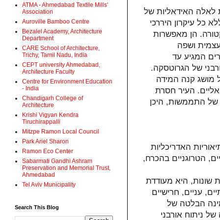
ATMA - Ahmedabad Textile Mills'
ת לאלה האידאליות של
Association
Auroville Bamboo Centre
א כל עיקרון היררכי
Bezalel Academy, Architecture
טורה. הן מאפשרות
Department
עצמית ושפה
CARE School of Architecture,
Trichy, Tamil Nadu, India
רים המגיע עד
CEPT university Ahmedabad,
ורבני של הגרוטסקה
Architecture Faculty
ל מושג קנה המידה
Centre for Environment Education
- India
אליים. העיר חסרת
Chandigarh College of
של התממשות, היכן
Architecture
Krishi Vigyan Kendra
Tiruchirappalli
Mitzpe Ramon Local Council
Park Ariel Sharon
אוריות האדריכליות
Ramon Eco Center
יים, הטרוגניים בהכרח
Sabarmati Gandhi Ashram
Preservation and Memorial Trust,
Ahmedabad
 שונות, היא מעודדת
Tel Aviv Municipality
ם, עניים, חרישיים
(ינה הבלטה של
Search This Blog
 של ניתוח אורבני