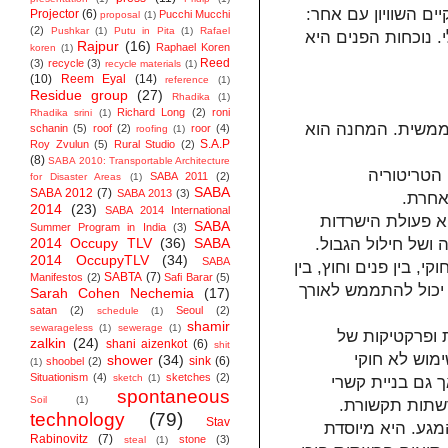
ם השוויון עם אחר
Projector
(6)
Pucchi Mucchi
proposal
(1)
(2)
Pushkar
(1)
Putu in Pita
(1)
Rafael
"נוכחות הפנים היא
Rajpur
(16)
Raphael Koren
koren
(1)
Reed
(3)
recycle
(3)
recycle materials
(1)
(10)
Reem Eyal
(14)
reference
(1)
Residue group
(27)
Rhadika
(1)
Richard Long
(2)
roni
Rhadika srini
(1)
 ממשית. המחנה הוא
schanin
(5)
roof
(2)
roor
(4)
roofing
(1)
S.A.P
Roy Zvulun
(5)
Rural Studio
(2)
(8)
SABA 2010: Transportable Architecture
 הטריטוריה
SABA 2011
(2)
for Disaster Areas
(1)
SABA
SABA 2012
(7)
SABA 2013
(3)
(אחרת
2014
(23)
SABA 2014 ‬International
א פעולת הישרדות
SABA
Summer Program in India
(3)
2014 Occupy TLV
(36)
SABA
 ושל חילול הגבול
2014 OccupyTLV
(34)
SABA
, בין פנים וחוץ, בין
SABTA
(7)
Manifestos
(2)
Safi Barar
(5)
 יכול להתממש לאורך
Sarah Cohen Nechemia
(17)
satan
(2)
Seoul
(2)
schedule
(1)
shamir
sewarageless
(1)
sewerage
(1)
 ופרקטיקות של
zalkin
(24)
shani aizenkot
(6)
shit
מוש לא חוקי
shower
(34)
sink
(6)
shoobel
(2)
(1)
Situationism
(4)
sketches
(2)
sketch
(1)
 גם בניית קשרי
spontaneous
Soil
(1)
 רשתות תקשורת
technology
(79)
Stav
מגע. היא מיוסדת
Rabinovitz
(7)
stone
(3)
steal
(1)