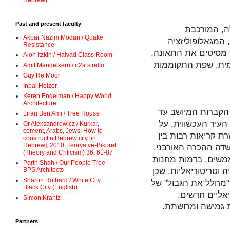
Hebrew)
Past and present faculty
ה, המורכבת
Akbar Nazim Modan / Quake
 המגאלופוליזציה
Resistance
ר) מסיטים את התאונה
Alon Itzkin / Halvad Class Room
צמית, שפת התקוממות
Amit Mandelkern / o2a studio
Guy Re Moor
Inbal Helzer
Keren Engelman / Happy World
Architecture
 הקברות המיושב עד
Liran Ben Ami / Tree House
העיר העכשווית, על
Or Aleksandrowicz / Kurkar,
cement, Arabs, Jews: How to
רת קריאות רבות בין
construct a Hebrew city [in
Hebrew], 2010, Teorya ve-Bikoret
 שדה ההכרה האורבני
(Theory and Criticism) 36: 61-87
משים, בדמות מחנות
Parth Shah / Our People Tree -
BPS Architects
 וטריטוריאליות. שכן
Sharon Rotbard / White City,
 "מחלל את הגבול" של
Black City (English)
ריאליים חדשים
Simon Krantz
כת גמישה ומרושתת
Partners