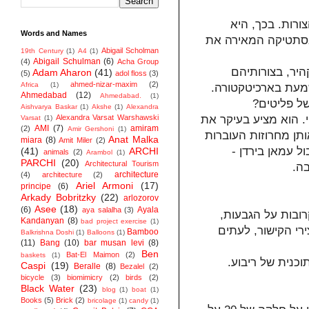
ורות. בכך, היא
Words and Names
 אסתטיקה המאירה את
Abigail Scholman
19th Century
(1)
A4
(1)
Abigail Schulman
(6)
(4)
Acha Group
יר, בצורותיהם
Adam Aharon
(41)
(5)
adol floss
(3)
ahmed-nizar-maxim
(2)
Africa
(1)
משמעת בארכיטקטורה
Ahmedabad
(12)
Ahmedabad.
(1)
 של פליטים
Aishvarya Baskar
(1)
Akshe
(1)
Alexandra
Alexandra Varsat Warshawski
י. הוא מציע בעיקר את
Varsat
(1)
AMI
(7)
amiram
(2)
Amir Gershoni
(1)
תן מחרוזות העוברות
Anat Malka
miara
(8)
Amit Miler
(2)
בול עמאן בירדן
(41)
ARCHI
animals
(2)
Arambol
(1)
PARCHI
(20)
Architectural Tourism
ובה
architecture
(4)
architecture
(2)
Ariel Armoni
(17)
principe
(6)
Arkady Bobritzky
(22)
arlozorov
Asee
(18)
(6)
Ayala
aya salalha
(3)
קרובות על הגבעות
Kandanyan
(8)
bad project exercise
(1)
רי הקישור, לעתים
Bamboo
Balkrishna Doshi
(1)
Balloons
(1)
(11)
Bang
(10)
bar musan levi
(8)
Ben
Bat-El Maimon
(2)
baskets
(1)
וכנית של ריבוע
Caspi
(19)
Beralle
(8)
Bezalel
(2)
bicycle
(3)
biomimicry
(2)
birds
(2)
Black Water
(23)
blog
(1)
boat
(1)
Books
(5)
Brick
(2)
bricolage
(1)
candy
(1)