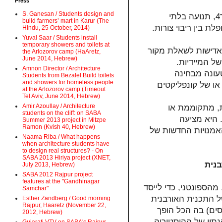
Press
S. Ganesan / Students design and
יותר מכל עיר אחרת, העיר המזרחית היא גילום של האי-סדר4, תנועה בלתי
build farmers’ mart in Karur (The
ת בין ריבוי צורות
Hindu, 25 October, 2014)
Yuval Saar / Students install
temporary showers and toilets at
 אדישות לשאלת מקור
the Arlozorov camp (HaAretz,
June 2014, Hebrew)
 של המיידיות
Amnon Director / Architecture
עונה מבחינה
Students from Bezalel Build toilets
and showers for homeless people
או של קונפליקטים
at the Arlozorov camp (Timeout
Tel Aviv, June 2014, Hebrew)
Amir Azoullay / Architecture
, מתקוממת או
students on the cliff: on SABA
 היא מציעה
Summer 2013 project in Mitzpe
Ramon (Kvish 40, Hebrew)
אמנויות החדשות של
Naama Riba / What happens
when architecture students have
to design real structures? - On
SABA 2013 Hiriya project (XNET,
בנית
July 2013, Hebrew)
SABA 2012 Rajpur project
features at the "Gandhinagar
יר המזרחית, חסרת-הסדר, היא עיר שצומחת מהאדמה6, מהספונטני, כדי לייסד
Samchar"
" התכנית האורבנית
Esther Zandberg / Good morning
Rajpur, Haaretz (November 22,
ים) בה הכל הופך
2012, Hebrew)
נתון של ההיסטוריה