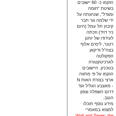
הוקמו כ- 60 יישובים
בשיטת "חומה
ומגדל", שנהגתה על
ידי שלמה גור חבר
קיבוץ תל עמל (היום
ניר דויד) וזכתה
לעידודו של יוחנן
רטנר, לימים אלוף
בצה"ל ודיקאן
הפקולטה
לארכיטקטורה
בטכניון. היישובים
הוקמו על פי מתווה
ארצי בצורת האות N
- מאצבע הגליל ועד
דרום השפלה וצפון
הנגב.
מידע נוסף תוכלו
למצוא במאמרי
Wall and Tower: the