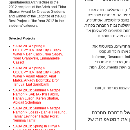
Spontaneous Architecture is the
2012 recipient of the Arieh and Eldar
טלית, זו המשליטה צורה וסדר
Sharon Award for Creative Students
תים הם מרחבים אורבניים
and winner of the 1st prize of the AIQ
ם בהם: פילוסופיה, אסתטיקה
Best Project of the Year 2012 in the
ה מושלטת (בית הקברות בקהיר
students' category.
נות הסמוכים לירושלים) אך
נייה ארעית בחומרים
Selected Projects
SABA 2014 Spring >
 החרישיים, ממוטטות את
OCCUPYTLV Tent City > Black
 אותו חוקר הטקסט
Water > Ben Caspi, Noa Segev,
ב"קונקרטי", ב"נא" של הדברים, מחזיר את הוראת הפעולה למושגים Informe
Yoed Granovski, Emmanuelle
ו, מרחיבים אותו כדי
Cassot
שייסגר אחריהם. בכך מצטרף הטקסט של סילוויין בול למילון הביקורתי של כתב העת Documents, הנותן
SABA 2014 Spring >
OCCUPYTLV Tent City > Grey
Water > Adam Aharon, Anat
Malka, Arkady Bobritzky, Dror
Tshuva, Liat Sandbank
 חורף 1998 (הערה: ההערות הושמטו מגרסה זו, ועם
SABA 2013: Summer > Mitzpe
Ramon > SABTA - Kfir Fabrik,
Hanan Luzon, Keren Shahar,
Abigail Scholman
SABA 2013: Summer > Mitzpe
 של הרחבת ההכרה
Ramon > Loess - Daniel Freaund,
Tamar Levinger, Hadar Porat,
פק את המטאפורות של
Yemima Tamir
SABA 2013: Spring in Hiriya >