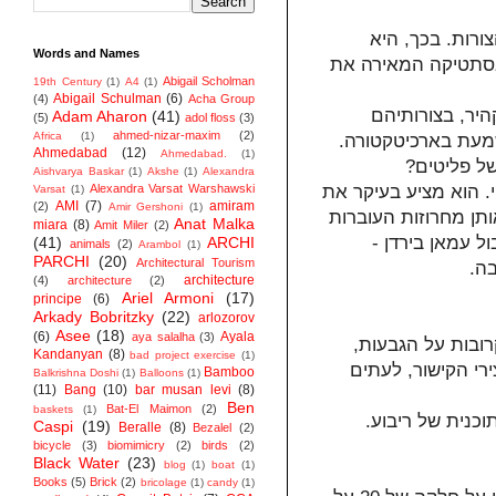
ורות. בכך, היא
Words and Names
 אסתטיקה המאירה את
Abigail Scholman
19th Century
(1)
A4
(1)
Abigail Schulman
(6)
(4)
Acha Group
יר, בצורותיהם
Adam Aharon
(41)
(5)
adol floss
(3)
ahmed-nizar-maxim
(2)
Africa
(1)
שמעת בארכיטקטורה.
Ahmedabad
(12)
Ahmedabad.
(1)
של פליטים?
Aishvarya Baskar
(1)
Akshe
(1)
Alexandra
Alexandra Varsat Warshawski
י. הוא מציע בעיקר את
Varsat
(1)
AMI
(7)
amiram
(2)
Amir Gershoni
(1)
תן מחרוזות העוברות
Anat Malka
miara
(8)
Amit Miler
(2)
ל עמאן בירדן -
(41)
ARCHI
animals
(2)
Arambol
(1)
PARCHI
(20)
Architectural Tourism
בה.
architecture
(4)
architecture
(2)
Ariel Armoni
(17)
principe
(6)
Arkady Bobritzky
(22)
arlozorov
Asee
(18)
(6)
Ayala
aya salalha
(3)
רובות על הגבעות,
Kandanyan
(8)
bad project exercise
(1)
רי הקישור, לעתים
Bamboo
Balkrishna Doshi
(1)
Balloons
(1)
(11)
Bang
(10)
bar musan levi
(8)
Ben
Bat-El Maimon
(2)
baskets
(1)
כנית של ריבוע.
Caspi
(19)
Beralle
(8)
Bezalel
(2)
bicycle
(3)
biomimicry
(2)
birds
(2)
Black Water
(23)
blog
(1)
boat
(1)
Books
(5)
Brick
(2)
bricolage
(1)
candy
(1)