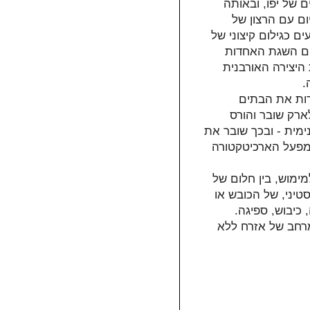
 של יפו, ובאותה
ום עם הרצון של
ם כגילום קיצוני של
ום השגת האחדות
היצירה האורבנית
.
רות את הבתים
 (splitting house) . מטא קלארק שובר והורס
מית - ובכך שובר את
 מפעל הארכיטקטורה
ימוש, בין חלום של
טיני, של הכובש או
 כיבוש, ספיגה.
מרחב של אזרח ללא