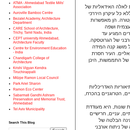
ATMA - Ahmedabad Textile Mills'
ת לאלה האידאליות של
Association
Auroville Bamboo Centre
א כל עיקרון היררכי
Bezalel Academy, Architecture
טורה. הן מאפשרות
Department
עצמית ושפה
CARE School of Architecture,
Trichy, Tamil Nadu, India
רים המגיע עד
CEPT university Ahmedabad,
רבני של הגרוטסקה.
Architecture Faculty
ל מושג קנה המידה
Centre for Environment Education
- India
אליים. העיר חסרת
Chandigarh College of
של התממשות, היכן
Architecture
Krishi Vigyan Kendra
Tiruchirappalli
Mitzpe Ramon Local Council
Park Ariel Sharon
אוריות האדריכליות
Ramon Eco Center
ים, הטרוגניים בהכרח,
Sabarmati Gandhi Ashram
Preservation and Memorial Trust,
Ahmedabad
 שונות, היא מעודדת
Tel Aviv Municipality
ם, עניים, חרישיים
מינה הבלטה של
Search This Blog
 של ניתוח אורבני