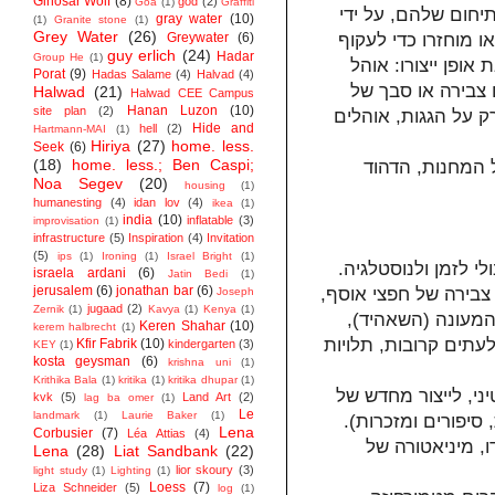
Ginosar Wolf
(8)
god
(2)
Goa
(1)
Graffiti
תיחום שלהם, על ידי
gray water
(10)
(1)
Granite stone
(1)
Grey Water
(26)
Greywater
(6)
ו מוחזרו כדי לעקוף
guy erlich
(24)
Hadar
Group He
(1)
אופן ייצורו: אוהל
Porat
(9)
Hadas Salame
(4)
Halvad
(4)
 צבירה או סבך של
Halwad
(21)
Halwad CEE Campus
Hanan Luzon
(10)
site plan
(2)
רק על הגגות, אוהלים
Hide and
hell
(2)
Hartmann-MAI
(1)
Hiriya
(27)
home. less.
Seek
(6)
(18)
home. less.; Ben Caspi;
 המחנות, הדהוד
Noa Segev
(20)
housing
(1)
humanesting
(4)
idan lov
(4)
ikea
(1)
india
(10)
inflatable
(3)
improvisation
(1)
infrastructure
(5)
Inspiration
(4)
Invitation
(5)
ips
(1)
Ironing
(1)
Israel Bright
(1)
 לזמן ולנוסטלגיה.
israela ardani
(6)
Jatin Bedi
(1)
jerusalem
(6)
jonathan bar
(6)
 צבירה של חפצי אוסף,
Joseph
jugaad
(2)
Zernik
(1)
Kavya
(1)
Kenya
(1)
המעונה (השאהיד),
Keren Shahar
(10)
kerem halbrecht
(1)
עתים קרובות, תלויות
Kfir Fabrik
(10)
kindergarten
(3)
KEY
(1)
kosta geysman
(6)
krishna uni
(1)
Krithika Bala
(1)
kritika
(1)
kritika dhupar
(1)
ני, לייצור מחדש של
kvk
(5)
Land Art
(2)
lag ba omer
(1)
Le
landmark
(1)
Laurie Baker
(1)
סיפורים ומזכרות).
Lena
Corbusier
(7)
Léa Attias
(4)
, מיניאטורה של
Lena
(28)
Liat Sandbank
(22)
lior skoury
(3)
light study
(1)
Lighting
(1)
Loess
(7)
Liza Schneider
(5)
log
(1)