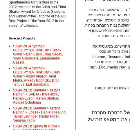
Spontaneous Architecture is the
2012 recipient of the Arieh and Eldar
טלית, זו המשליטה צורה וסדר
Sharon Award for Creative Students
תים הם מרחבים אורבניים
and winner of the 1st prize of the AIQ
 בהם: פילוסופיה, אסתטיקה,
Best Project of the Year 2012 in the
 מושלטת (בית הקברות בקהיר,
students' category.
נות הסמוכים לירושלים) אך
נייה ארעית בחומרים
Selected Projects
SABA 2014 Spring >
 החרישיים, ממוטטות את
OCCUPYTLV Tent City > Black
 אותו חוקר הטקסט
Water > Ben Caspi, Noa Segev,
רים, מחזיר את הוראת הפעולה למושגים Informe, Desordre, Indiscipline
Yoed Granovski, Emmanuelle
ו, מרחיבים אותו כדי
Cassot
שייסגר אחריהם. בכך מצטרף הטקסט של סילוויין בול למילון הביקורתי של כתב העת Documents, הנותן
SABA 2014 Spring >
OCCUPYTLV Tent City > Grey
Water > Adam Aharon, Anat
Malka, Arkady Bobritzky, Dror
Tshuva, Liat Sandbank
 חורף 1998 (הערה: ההערות הושמטו מגרסה זו, ועם
SABA 2013: Summer > Mitzpe
Ramon > SABTA - Kfir Fabrik,
Hanan Luzon, Keren Shahar,
Abigail Scholman
SABA 2013: Summer > Mitzpe
 של הרחבת ההכרה
Ramon > Loess - Daniel Freaund,
Tamar Levinger, Hadar Porat,
פק את המטאפורות של
Yemima Tamir
SABA 2013: Spring in Hiriya >