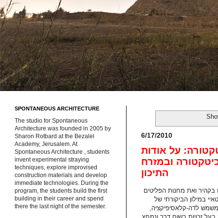
SPONTANEOUS ARCHITECTURE
Sho
The studio for Spontaneous
Architecture was founded in 2005 by
6/17/2010
Sharon Rotbard at the Bezalel
Academy, Jerusalem. At
קטורה: על אודות
Spontaneous Architecture , students
כיטקטורה ובמזרח
invent experimental straying
techniques, explore improvised
התיכון
construction materials and develop
immediate technologies. During the
Indiscipl" חוקר את עיר המתים בקהיר ואת מחנות הפליטים
program, the students build the first
building in their career and spend
שג ה-Informe של ז'ורז' בטאיי. Informe, כותב בטאיי במילון הביקורתי של
there the last night of the semester.
מונח המשמש לדה-קלאסיפיקציה,
בעל זכויות בשום דרך ונמחץ