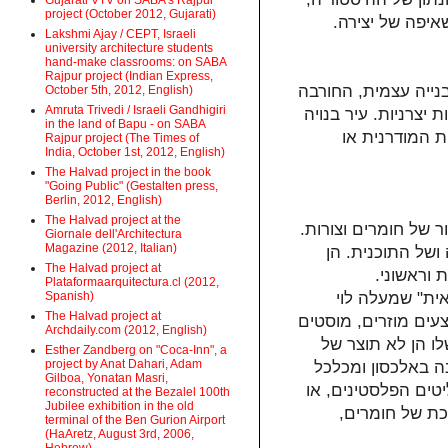
Gujarati VTV on SABA's Rajpur
project (October 2012, Gujarati)
איפה של יצירה.
Lakshmi Ajay / CEPT, Israeli
university architecture students
hand-make classrooms: on SABA
Rajpur project (Indian Express,
בנייה עצמית, החורבה
October 5th, 2012, English)
Amruta Trivedi / Israeli Gandhigiri
יצרניות. עיר בנויה
in the land of Bapu - on SABA
 המודרנית או
Rajpur project (The Times of
India, October 1st, 2012, English)
The Halvad project in the book
"Going Public" (Gestalten press,
Berlin, 2012, English)
The Halvad project at the
ר של חומרים וצורות.
Giornale dell'Architectura
Magazine (2012, Italian)
ושל התוכנית. הן
The Halvad project at
 וראשוני.
Plataformaarquitectura.cl (2012,
Spanish)
ית" שמעלה לוי
The Halvad project at
מצעים מוזרים, מוסטים
Archdaily.com (2012, English)
לו הן לא תוצר של
Esther Zandberg on "Coca-Inn", a
project by Anat Dahari, Adam
ה באלכסון ומכלכל
Gilboa, Yonatan Masri,
יטים הפלסטינים, או
reconstructed at the Bezalel 100th
Jubilee exhibition in the old
כת של חומרים,
terminal of the Ben Gurion Airport
(HaAretz, August 3rd, 2006,