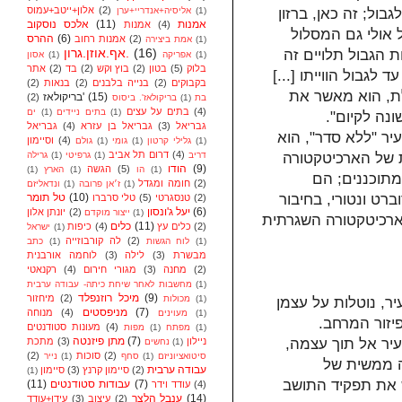
(2)
אלון+ייטב+עמוס
(1)
אליסיה+אנדריי+ערן
בול; זה כאן, ברזון
אמנות
(11)
אלכס נוסקוב
(4)
אמנות
ביטוי בהבזק של המעבר (passage), אבל אולי גם המסלול
(6)
ההרס
(2)
אמנות רחוב
(1)
אמת ביצירה
(16)
אף.אוזן.גרון.
ת הגבול תלויים זה
(1)
אפריקה
(1)
אסון
בלוק
(5)
בטון
(2)
בוץ וקש
(2)
בד
(2)
אתר
לגבול הווייתו [...]
בקבוקים
(2)
בנייה בלבנים
(2)
בנאות
(2)
לת, הוא מאשר את
(15)
בריקולאז'
(2)
בת
(1)
בריקולאז'. ביסוס
(4)
בתים על עצים
(1)
בתים ניידים
(1)
ים
נה לקיום".
גבריאל
(3)
גבריאל בן עזרא
(4)
גבריאל
יר "ללא סדר", הוא
(4)
וסיימון
(1)
גלילי קרטון
(1)
גומי
(1)
גולם
(4)
דרום תל אביב
דריב
(1)
גרפיטי
(1)
גרילה
 של הארכיטקטורה
(9)
הודו
(5)
הגשה
(1)
הו
(1)
הארץ
(1)
מתוכננים; הם
(2)
חומה ומגדל
(1)
ז׳אן פרובה
(1)
ונדאליזם
(10)
טל תומר
ברט ונטורי, בחיבור
(2)
טנסגרטי
(5)
טלי סרברו
(6)
יעל ג'ונסון
(2)
יונתן אלון
(1)
ייצור מוקדם
ארכיטקטורה השגרתית
(11)
כלים
(2)
כלים עץ
(4)
כיפות
(1)
ישראל
(2)
לה קורבוזייה
(1)
לוח הגשות
(1)
כתב
מבשרת
(3)
לילה
(3)
לוחמה אורבנית
(2)
מחנה
(3)
מגורי חירום
(4)
רקנאטי
(1)
מחשבות לאחר שיחת כיתה- עבודה ערבית
(9)
מיכל רוזנפלד
(2)
מיחזור
(1)
מכולות
ר, נוטלות על עצמן
(7)
מניפסטים
(4)
מנוחה
(1)
מעוינים
יזור המרחב.
(4)
מעונות סטודנטים
(1)
מפתח
(1)
מפות
(7)
מתן פיזנטה
ניילון
(3)
מתכת
עיר אל תוך עצמה,
(1)
נחשים
(2)
סוכות
(2)
סיטואציוניזם
(1)
סחף
(1)
נייר
לה ממשית של
עבודה ערבית
(2)
סיימון קרנץ
(3)
סיימון
(1)
 את תפקיד התושב
(7)
עבודות סטודנטים
(11)
(4)
עודד וידר
(14)
ענבל הלצר
(2)
עיצוב
(3)
עידן+עודד