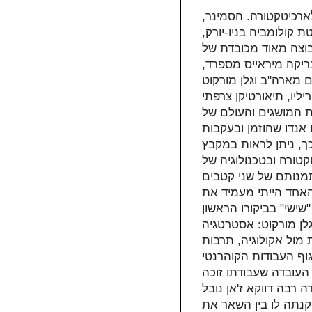
ארכיטקטורה. הסמינר,
ת קולומביה בניו-יורק,
בוצה מאוד מכובדת של
ריקה מיראייס מספרד,
ם מארה"ב וגלן מורקוט
ליו, תיאורטיקן צרפתי
ת המושגים והעולם של
 אנדו שהוזמן ובעקבות
ך, ניתן לראות במקבץ
קטורה ובטכנולוגיה של
תמנותם של שני קטבים
האחד הייתי מעמיד את
"שישי" בביקורו הראשון
י גלן מורקוט: אסטרטגיה
 מול אקולוגיה, תרבות
ארכיטקט בעל גוף העבודות הקוהרנטי
 העובדה שעבודתו זוכה
רבה דווקא ז'אן נובל
שונה במסגרת הביאנלה של פאריז ב- 1980) והקנתה לו בין השאר את