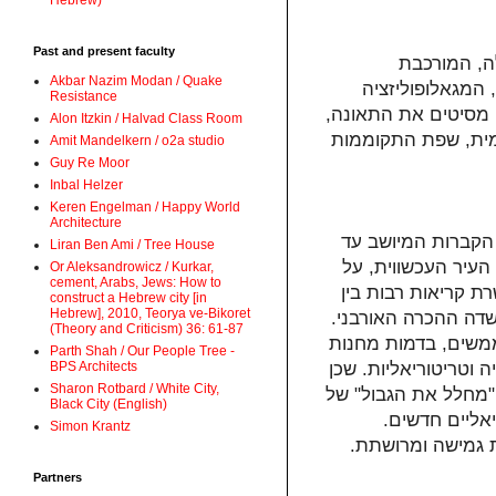
Hebrew)
Past and present faculty
ה, המורכבת
Akbar Nazim Modan / Quake
 המגאלופוליזציה
Resistance
) מסיטים את התאונה,
Alon Itzkin / Halvad Class Room
צמית, שפת התקוממות
Amit Mandelkern / o2a studio
Guy Re Moor
Inbal Helzer
Keren Engelman / Happy World
Architecture
 הקברות המיושב עד
Liran Ben Ami / Tree House
העיר העכשווית, על
Or Aleksandrowicz / Kurkar,
cement, Arabs, Jews: How to
רת קריאות רבות בין
construct a Hebrew city [in
Hebrew], 2010, Teorya ve-Bikoret
שדה ההכרה האורבני.
(Theory and Criticism) 36: 61-87
משים, בדמות מחנות
Parth Shah / Our People Tree -
BPS Architects
 וטריטוריאליות. שכן
Sharon Rotbard / White City,
 "מחלל את הגבול" של
Black City (English)
יאליים חדשים.
Simon Krantz
ת גמישה ומרושתת.
Partners