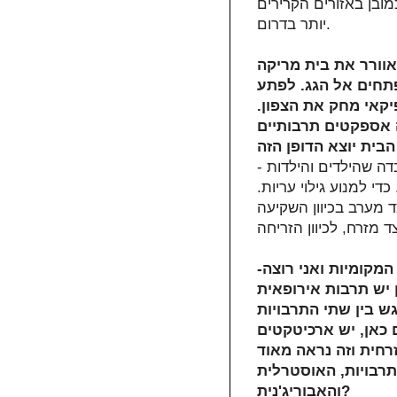
מובן באזורים הקרירים
יותר בדרום.
אוורר את בית מריקה
תחים אל הגג. לפתע
קאי מחק את הצפון.
 אספקטים תרבותיים
- מה שחשוב אצל האבוריג'נים מבחינה תרבותית היא העובדה שהילדים והילדות
די למנוע גילוי עריות.
ד מערב בכיוון השקיעה
-באוסטרליה קיימת בעיה של גזענות כלפי האוכלוסיות המקומיות ואני רוצה
 יש תרבות אירופאית
ש בין שתי התרבויות
 כאן, יש ארכיטקטים
חית וזה נראה מאוד
תרבויות, האוסטרלית
והאבוריג'נית?