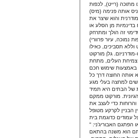
 מתוכה (רייט), לכפות
כניס אותה פנימה (מיס)
ודרנית והוא שיצר את
 בדינמיות מן הסלע או
ימוי זה הולך ומתרחק
 נמוכה, עיור פרוורי)
וללא תסביכים, כאילו
ודרניזם. גלן מורקוט
ן צמיחת העלים, מתחת
 באמצעות שימוש חכם
יא אותה החוצה דרך כל
עשים למחצה בעלי מגע
 של הבתים היא תמיד
הגיונית. מורקוט ממקם
והרוחות כדי לעצב את
 הבניין לקרקע מטופל
 עמודים כדוגמת בית
ני: "‏‏TOUCH THIS EARTH LIGHTLY‎‎" .
ותם הוא משנה בהתאם