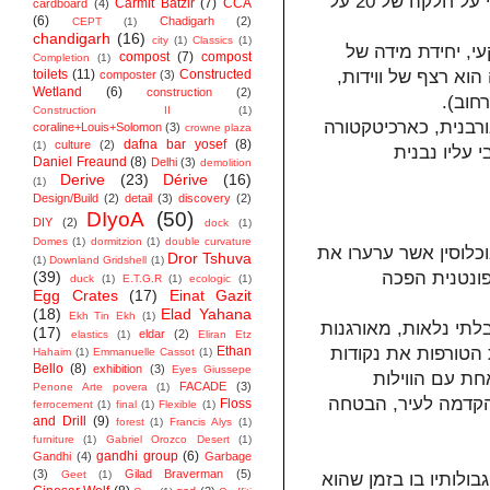
למחנה יחידת מידה בסיסית ומסוימת: ה"ווידה"- מחסה הבנוי על חלקה של 20 על
Carmit Batzir
(7)
CCA
cardboard
(4)
(6)
Chadigarh
(2)
CEPT
(1)
chandigarh
(16)
city
(1)
Classics
(1)
י, יחידת מידה של
compost
(7)
compost
Completion
(1)
toilets
(11)
Constructed
וא רצף של ווידות,
composter
(3)
Wetland
(6)
construction
(2)
Construction II
(1)
רבנית, כארכיטקטורה
coraline+Louis+Solomon
(3)
crowne plaza
dafna bar yosef
(8)
culture
(2)
(1)
 עליו נבנית
Daniel Freaund
(8)
Delhi
(3)
demolition
Derive
(23)
Dérive
(16)
(1)
Design/Build
(2)
detail
(3)
discovery
(2)
DIyoA
(50)
DIY
(2)
dock
(1)
Domes
(1)
dormitzion
(1)
double curvature
כלוסין אשר ערערו את
Dror Tshuva
(1)
Downland Gridshell
(1)
(39)
ונטנית הפכה
duck
(1)
E.T.G.R
(1)
ecologic
(1)
Egg Crates
(17)
Einat Gazit
(18)
Elad Yahana
Ekh Tin Ekh
(1)
לתי נלאות, מאורגנות
(17)
eldar
(2)
elastics
(1)
Eliran Etz
Ethan
 הטורפות את נקודות
Hahaim
(1)
Emmanuelle Cassot
(1)
Bello
(8)
exhibition
(3)
Eyes Giussepe
חת עם הווילות
FACADE
(3)
Penone Arte povera
(1)
 הקדמה לעיר, הבטחה
Floss
ferrocement
(1)
final
(1)
Flexible
(1)
and Drill
(9)
forest
(1)
Francis Alys
(1)
furniture
(1)
Gabriel Orozco Desert
(1)
gandhi group
(6)
Gandhi
(4)
Garbage
(3)
Gilad Braverman
(5)
Geet
(1)
ולותיו בו בזמן שהוא