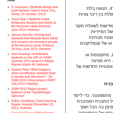
Press
S. Ganesan / Students design and
יותר מכל עיר אחרת, העיר המזרחית היא גילום של האי-סדר4, תנועה בלתי
build farmers’ mart in Karur (The
 בין ריבוי צורות.
Hindu, 25 October, 2014)
Yuval Saar / Students install
temporary showers and toilets at
 אדישות לשאלת מקור
the Arlozorov camp (HaAretz,
June 2014, Hebrew)
של המיידיות.
Amnon Director / Architecture
עונה מבחינה
Students from Bezalel Build toilets
and showers for homeless people
או של קונפליקטים
at the Arlozorov camp (Timeout
Tel Aviv, June 2014, Hebrew)
Amir Azoullay / Architecture
, מתקוממת או
students on the cliff: on SABA
 היא מציעה
Summer 2013 project in Mitzpe
Ramon (Kvish 40, Hebrew)
אמנויות החדשות של
Naama Riba / What happens
when architecture students have
to design real structures? - On
SABA 2013 Hiriya project (XNET,
בנית
July 2013, Hebrew)
SABA 2012 Rajpur project
features at the "Gandhinagar
יר המזרחית, חסרת-הסדר, היא עיר שצומחת מהאדמה6, מהספונטני, כדי לייסד
Samchar"
ל התכנית האורבנית
Esther Zandberg / Good morning
Rajpur, Haaretz (November 22,
ים) בה הכל הופך
2012, Hebrew)
תון של ההיסטוריה,