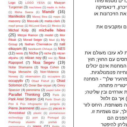
ברים מטמורפוזה
Logo
(2)
Maayan
LOGO YESA
(1)
רון, דינאמיקה
Turgeman
(3)
machines
(1)
made in India
Mandir
(16)
(1)
Maha Sweta
(1)
ת הזיכרונות או
Manifestos
(8)
Manoj Siva
(1)
maps
(1)
masonry
(2)
Massala
(4)
matta-clark
(3)
mayil group
(1)
McLeod Ganj
(1)
Mexico
(1)
ם ומקבעים את
michelle hites
Michal Kolp
(6)
(25)
Mitzpe Ramon
(3)
model
(2)
Mor
Ribak
(2)
Morad Seiger
(2)
My
Mud
(1)
nati
Group
(4)
Nathan Cherniakov
(5)
elkayam
(6)
NES
Neelkanth Chhaya
(1)
ת לא עזבו מעולם את
(12)
Nicha
(7)
nests
(5)
niche
(5)
nitzan
nitzan noy
(6)
Noa
eliyahu
(4)
nivi
(1)
סים עם החוץ; חוץ
Noa Segev
(19)
Rapoport
(7)
מחנות אינם יכולים
Nofar Shamama
(2)
Noga Cohen
(3)
זה פנומנולוגיות.
Noga Menashe
(2)
Non-Violence
(2)
Norway
(1)
observation
(1)
occupiers
(1)
מהעיר שלך" - המחנה
occupytlv
(7)
Ohad
Ohad Fishof
(1)
יטוריה פתוחה.
Solomon
(7)
Omer Bar-oryan
(4)
Omry
Spasser
(4)
panorama
(2)
paper tube
(1)
 אורחים ובין שליטה;
Parallel Thinking
(20)
Paris
(1)
אך גם זלזול
Park Ariel Sharon
(14)
Parth Shah
(1)
Pee & Poo infographic
(1)
pergola
(1)
שפה משותפת. היחס לזר
Pierre Jeanneret
(6)
places in
pipes
(1)
ך, עם גשמיות זו.
Ahmedabad
(2)
plastic
(1)
pontaneous
הפנים הם
technology
(1)
port
(1)
Portugal
(1)
Pratheep shakthi
(1)
prefab
(1)
ליהן להיפטר
press
(11)
presentation
(1)
Pridip
(1)