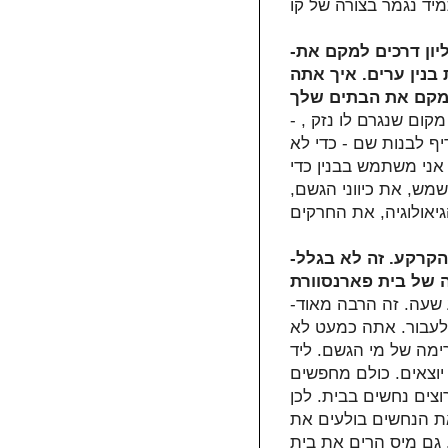
-לנו, הארכיטקטים שבונים בעיר,בדרך כלל אין מיליון דרכים למקם את
 בנין ערים. איך אתה
- אני מחפש תמיד את המקום האחראי ביותר. אם יש מקום שנגרם לו נזק ,
ף לבנות שם - כדי לא
אני משתמש בבנין כדי
שמש, את כיווני הגשם,
-הרבה מהבתים שלך מונחים על עמודים מעל פני הקרקע. זה לא בגלל
-באוסטרליה יש מקומות בהם יכולים לרדת 400 מ"מ ברבע שעה. זה הרבה מאוד
 לעבור. אתה כמעט לא
מה של מי הגשם. ליד
יוצאים. כולם מחפשים
צים נחשים בבית. לכן
ת הנחשים בולעים את
 גם מיס הרים את בית