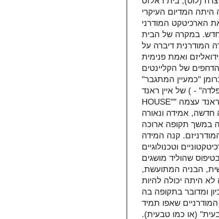
 צרה (לוס), בית דאלזס
ה היתה המדיום העיקרי
את הארכיטקט המודרני
חדש. במקרה של הבית
 המודרנית דיברה על
ידואליזם ואמת פנימית
 הדחפים של הקליינטים
ומן "כמעיין המתגבר"
של איין ראנד (אולי דוגמה קולעת עוד יותר הוא "בית הפלדה" - ‏‏ALL STEEL
HOUSE‎‎"" שנבנה מאוחר יותר על ידי ריכרד נויטרה עבור ראנד עצמה). העובדה
 חדשה, אמידה ונאורה
ה במשך תקופה ארוכה
ודרניזם. קנה המידה
קטוניים וטכנולוגיים
טיפוס שהוליד מושגים
שית, הבניה המתועשת,
 לא היתה יכולה להיות
ון ומדובר בתקופה בה
המודרניים שאפו תמיד
ית" (או כמו טבעית).