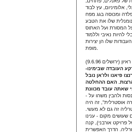
ת של פאנלים, פתחים,
, אלומיניום, עץ לבוד
פלדה ומכוסה בגג מפח
נומנלית שלו את הטבע
ל המסורת ועל האתוס
 להיות נאיבי וללמוד
עבודות שלו הן יצירות
מופת.
ראיון (ירושלים 9.6.96)
-הפרקטיקה שאתה מנהל נראית מאוד מקורית על רקע העובדה שבימינו
ו פיאנו ולז'אן נובל
רצות. האם ההחלטה
- כשהחלטתי לפתוח משרד משלי עשיתי זאת בכוונה לנסות ולהבין משהו על
רה אוסטרלית", זה היה
טרליה זה גם לא מעשי.
שעושים מקום - ענינו
 פרויקט אורבני), קנה
טרליה. הדרך האפשרית