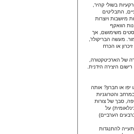
עיות בשולי קהיר,
יים, התבליטים
מיושבות ויוצרות
ות הוואקף
וסטים משימושם, אך
ור. מעשה הבריקולז',
יכרון או הכרח
רה של הארכיטקטורה,
ישום היצירה הידנית.
יפו או חברון? אותה
מרחב והטרוגניות
פה, סבך של צורות
נלאומית) על
רבעים הערביים)
תעייה להתנגדות