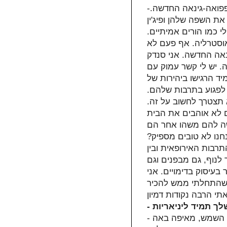
-בוא נתחיל מההתחלה: בשש שנות חיי הראשונות גדלתי בפפואה-גינאה החדשה.
ת השפה שלהן ופיג'ין
י כמו הורים אמיתיים.
אוסטרליה. אף פעם לא
נאה החדשה. אני סנדק
. יש לי קשר עמוק עם
ד הרגישו ביהירות של
לפגוע בתרבות שלהם.
תצטרך לחשוב על זה.
ם לא אוהבים את הבית
שה להם משהו אחר הם
חנו לא טובים מספיק?
תרבות האירופאית ובין
 לנוף, גם מבפנים וגם
עיסוק בדימויים. אני
י שהתחלתי ממש להכיר
- אני לא יודע, כשאני מתכנן בית אני בודק תמיד מאיפה באה השמש, מאיפה באה