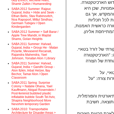
Guy Ehrlich, Michelle Hites,
וש הארכיטקטורה.
Shamir Zalkin / Humanesting
נויות, שכן היא
SABA 2012 Summer: Rajpur,
Gujarat, India > Hide and Seek -
והמקדש, אך גם
Ethan Bello, Stav Rabinovitch,
ת לכל תכליות
Noa Rapoport, Mittul Sindhav,
Germain Tubigev / Open
טורה כראשית האמנות,
Kindergarden
מתייחסת אליהן.
SABA 2012 Summer > Safi Barar /
Apple Tree Mandir, in Majdal
Shams, Golan Heights
SABA 2011 Summer: Halvad,
Gujarat, India > Group He - Matan
י של ז'ורז' בטאיי.
Pizante, Mevaseret Recanati,
: "הארכיטקטורה
Rajandra Mahendra, Yael
Johnson, Yonatan Alon / Library
חדת של הצורה
SABA 2011 Summer: Halvad,
Gujarat, India > Gandhi Group -
Alon Itzkin, Inbal Helzer, Itay
איי, על
Bechor, Tamar Alon / Open
Classroom
ות צורה: "על
SABA 2011 Spring: Surprise
Colony > Natalie Ohana, Yael
Kauffmann, Abigail Rosenstein /
Post-feminist bubbled plastic
אורטית והפורמלית,
inflatable bubble South Tel Aviv,
Shapira Neighborhood More
התוצאה, חשיבת
Nevohim temporary Garden
SABA 2010: Transportable
Architecture for Disaster Areas >
Dicti, בטאיי יחל את מלאכת קריעת הצורות