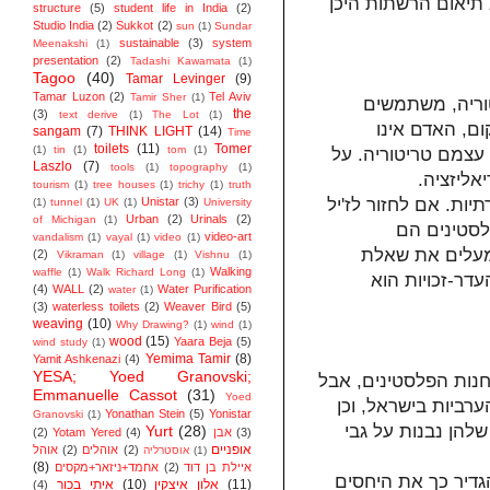
 תיאום הרשתות היכן
structure
(5)
student life in India
(2)
Studio India
(2)
Sukkot
(2)
sun
(1)
Sundar
sustainable
(3)
system
Meenakshi
(1)
presentation
(2)
Tadashi Kawamata
(1)
Tagoo
(40)
Tamar Levinger
(9)
Tamar Luzon
(2)
Tel Aviv
Tamir Sher
(1)
טוריה, משתמשים
the
(3)
text derive
(1)
The Lot
(1)
ם, האדם אינו
sangam
(7)
THINK LIGHT
(14)
Time
toilets
(11)
Tomer
(1)
tin
(1)
tom
(1)
 עצמם טריטוריה. על
Laszlo
(7)
tools
(1)
topography
(1)
אליזציה.
tourism
(1)
tree houses
(1)
trichy
(1)
truth
Unistar
(3)
יות. אם לחזור לז'יל
(1)
tunnel
(1)
UK
(1)
University
Urban
(2)
Urinals
(2)
of Michigan
(1)
פלסטינים הם
video-art
vandalism
(1)
vayal
(1)
video
(1)
 מעלים את שאלת
(2)
Vikraman
(1)
village
(1)
Vishnu
(1)
Walking
waffle
(1)
Walk Richard Long
(1)
דר-זכויות הוא
(4)
WALL
(2)
Water Purification
water
(1)
(3)
waterless toilets
(2)
Weaver Bird
(5)
weaving
(10)
Why Drawing?
(1)
wind
(1)
wood
(15)
Yaara Beja
(5)
wind study
(1)
Yemima Tamir
(8)
Yamit Ashkenazi
(4)
YESA; Yoed Granovski;
חנות הפלסטינים, אבל
Emmanuelle Cassot
(31)
Yoed
ערביות בישראל, וכן
Yonathan Stein
(5)
Yonistar
Granovski
(1)
להן נבנות על גבי
Yurt
(28)
(3)
אבן
(4)
Yotam Yered
(2)
אופניים
(2)
אוהלים
(2)
אוהל
(1)
אוסטרליה
(8)
איילת בן דוד
(2)
אחמד+ניזאר+מקסים
הגדיר כך את היחסים
(11)
אלון איצקין
(10)
איתי בכור
(4)