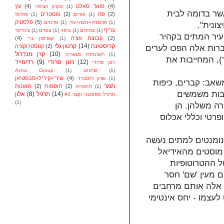
(4)
פואד סאלם
(4)
עץ
(1)
עקרון הציפוי
שר בדומה לבית
(2)
פח
(2)
פוסטרים
(1)
פורים
(1)
פוליגל
(5)
פלסטיק
(1)
פרננדה+נועה+עדי
(1)
פרטים
ונית".
צריף
(1)
צמיגים
(1)
ציפוי
(1)
צופים
(1)
צ'נדיגר
 עיר המתים בקהיר
(2)
קבוצת אצ'ה
(4)
(1)
קארסון ביי
קריסטינה
(14)
קרטון גלי
(2)
קונסטרוקציה
ברות אלה הפכו לערים
(10)
קרן מנדז'ול
(1)
ראג'נדרה מנאריה
-נסאר), המחייבות את
(12)
רונן סרודי
(9)
רדימייד
רונן סרודי
(1)
שיטוט
(1)
Acha Group
(4)
שירי+קיריל+סבסטיאן
(1)
שרון רוטברד
שאב: קברים, כיפות
תמר
(2)
תוספות
(2)
תאונות
(1)
תיאוריה
צבות משמשים
(14)
תרגיל
(8)
אלון
תרגיל ספונטני וקצר #2
(1)
רה משלהן. הן
ופרטי וכללי אכלוס
ונומנטים למתים נעשה
מוסטים מהאידיאל
ל ההטרוטופיות
ם מעין 'שם' חסר
"; אלה אותם מרחבים
לעצמו - יחס אינטימי