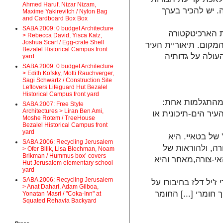
Ahmed Haruf, Nizar Nizam,
ה. יש להכיר בערך
Maxime Yakirevitch / Nylon Bag
and Cardboard Box Box
SABA 2009: 0 budget Architecture
ר עם מישל פוקו ורוברט ונטורי2, יוצאת הארכיטקטורה
> Rebecca David, Yisca Katz,
Joshua Scarf / Egg-crate Shell
מקום. תיאוריית העיר
Bezalel Historical Campus front
עולה על גדותיה
yard
SABA 2009: 0 budget Architecture
> Edith Kofsky, Motti Rauchverger,
Sagi Schwartz / Construction Site
Leftovers Lifeguard Hut Bezalel
Historical Campus front yard
 מהתגלמות אחת:
SABA 2007: Free Style
Architectures > Liran Ben Ami,
יר הים-תיכונית או
Moshe Rotem / TreeHouse
Bezalel Historical Campus front
yard
של בטאיי. היא
SABA 2006: Recycling Jerusalem
ה, ולהוראות של
> Ofer Bilik, Lisa Blechman, Noam
Brikman / Hummus box’ covers
אי-צורה,מאחר והיא
Hut Jerusalem elementary school
yard
SABA 2006: Recycling Jerusalem
'יל דלז בחיבורו על
> Anat Dahari, Adam Gilboa,
חומרי [...] החומר
Yonatan Masri / "Coka-Inn" at
Squated Rehavia Backyard