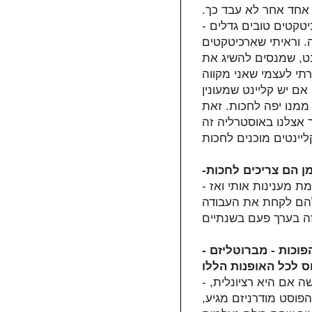
 אחד אחר לא עבד כך.
טקטים טובים גדלים -
14 עובדים, ל20, ל50 וכן הלאה. וראיתי שארכיטקטים
נט, שמנסים להשיג את
י לעצמי שאני מקווה
ם יש קליינט שמעונין
ממנו יפה לחכות. זאת
 אצלנו באוסטרליה זה
- בין שנתיים לשלוש שנים. לפעמים אני מקבל הצעות שבאמת מענינות אותי ואז
 להם לקחת את העבודה
- לאורך הקריירה שלך הארכיטקטורה עברה הרבה תהפוכות - מברוטליזם
- חונכתי תמיד לשאול את עצמי ביחס לכל פעולה שאני עושה אם היא רציונלית,
פוסט מודרניזם מגיע,