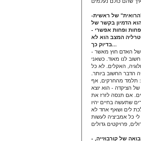
-העבודה שלך נראית כמו המשך ישיר לתקופה ה"הרואית" של ראשית
הוא הדמיון בקשר של
חות ופחות אפשרי -
טרליה המצב הוא לא
בדיוק כך...
- ד.ה. לורנס אמר פעם:"האדם בונה את הסביבה של האדם חוץ מאשר
שוב לנו מאוד. כשאני
לוגיה, האקלים. לא כל
 הדבר החשוב ביותר.
: תלמד מהחרקים, אף
ל הציקדה - הוא יוצא
ם. אם תנסה לזרז את
רים שתעשה בחיים יהיו
לכת לים ושאף אחד לא
 לי כל אמביציה לעשות
- התקופה ההיא התאפיינה בקליינטים נאורים, משפחת סבואה של קורבוזייה,