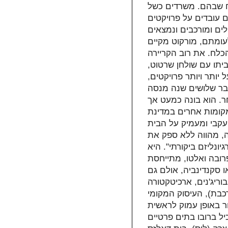
להחשב כנידח שבהם. משרדים כשל
 עובדים על פרויקטים
לים ומורכבים ונמצאים
עומתם, מורקוט מקיים
הכלח. את רוב הקריירה
יתו עם שולחן שרטוט,
יותר ויותר פרויקטים,
 כבר שלושים שנה מנסה
ר. הוא בונה כמעט אך
מקומות אחרים במדינת
 עקבי ומעמיק על הבית
ה, מהווה ללא ספק את
ונליזם ביקורתי". היא
רובה ואלטו, מתייחסת
 סקנדינביה, אולם גם
ריג'נים, ארכיטקטורה
כבת), העיסוק המקומי
ר באופן עמוק לראשית
יל ברובו בתים פרטיים