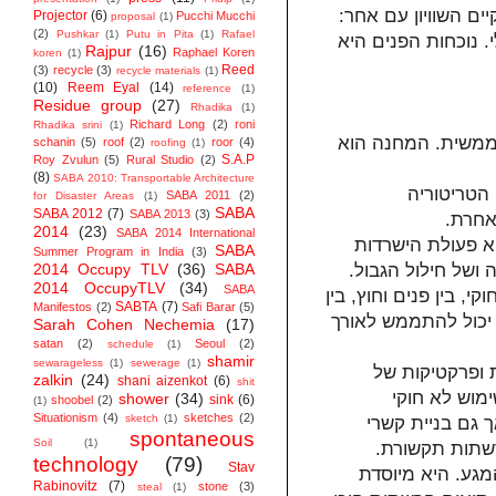
 השוויון עם אחר:
Projector
(6)
Pucchi Mucchi
proposal
(1)
(2)
Pushkar
(1)
Putu in Pita
(1)
Rafael
 נוכחות הפנים היא
Rajpur
(16)
Raphael Koren
koren
(1)
Reed
(3)
recycle
(3)
recycle materials
(1)
(10)
Reem Eyal
(14)
reference
(1)
Residue group
(27)
Rhadika
(1)
Richard Long
(2)
roni
Rhadika srini
(1)
 ממשית. המחנה הוא
schanin
(5)
roof
(2)
roor
(4)
roofing
(1)
S.A.P
Roy Zvulun
(5)
Rural Studio
(2)
(8)
SABA 2010: Transportable Architecture
 הטריטוריה
SABA 2011
(2)
for Disaster Areas
(1)
SABA
SABA 2012
(7)
SABA 2013
(3)
אחרת.
2014
(23)
SABA 2014 ‬International
א פעולת הישרדות
SABA
Summer Program in India
(3)
2014 Occupy TLV
(36)
SABA
ושל חילול הגבול.
2014 OccupyTLV
(34)
SABA
, בין פנים וחוץ, בין
SABTA
(7)
Manifestos
(2)
Safi Barar
(5)
 יכול להתממש לאורך
Sarah Cohen Nechemia
(17)
satan
(2)
Seoul
(2)
schedule
(1)
shamir
sewarageless
(1)
sewerage
(1)
 ופרקטיקות של
zalkin
(24)
shani aizenkot
(6)
shit
מוש לא חוקי
shower
(34)
sink
(6)
shoobel
(2)
(1)
Situationism
(4)
sketches
(2)
sketch
(1)
 גם בניית קשרי
spontaneous
Soil
(1)
רשתות תקשורת.
technology
(79)
Stav
מגע. היא מיוסדת
Rabinovitz
(7)
stone
(3)
steal
(1)